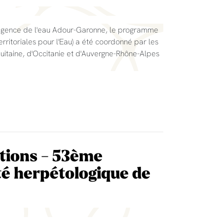
l'agence de l'eau Adour-Garonne, le programme
rritoriales pour l'Eau) a été coordonné par les
itaine, d'Occitanie et d'Auvergne-Rhône-Alpes
tions - 53ème
té herpétologique de