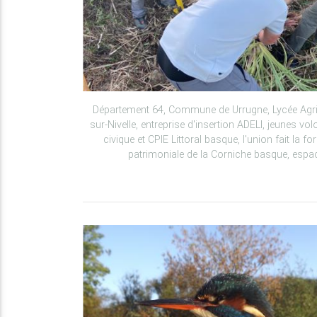
Département 64, Commune de Urrugne, Lycée Agric
sur-Nivelle, entreprise d'insertion ADELI, jeunes vol
civique et CPIE Littoral basque, l'union fait la f
patrimoniale de la Corniche basque, espac