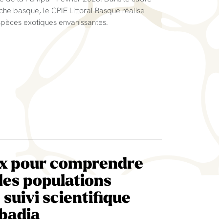
che basque, le CPIE Littoral Basque réalise
spèces exotiques envahissantes.
ux pour comprendre
des populations
 suivi scientifique
bbadia