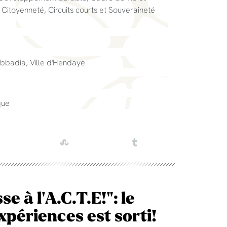
itoyenneté, Circuits courts et Souveraineté
bbadia, Ville d'Hendaye
que
 à l'A.C.T.E!": le
expériences est sorti!