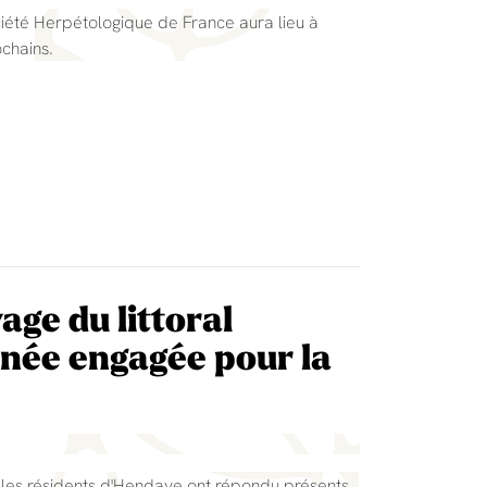
ciété Herpétologique de France aura lieu à
chains.
age du littoral
inée engagée pour la
 les résidents d'Hendaye ont répondu présents