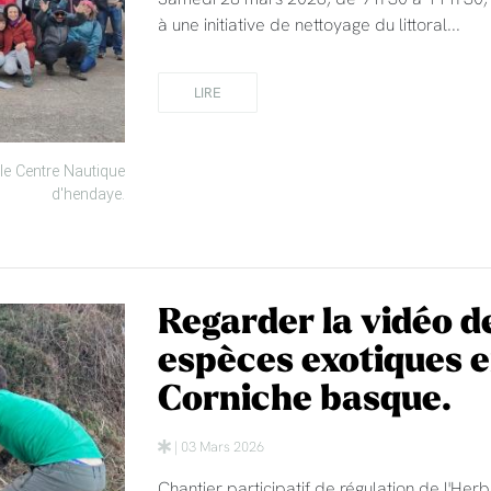
à une initiative de nettoyage du littoral...
LIRE
le Centre Nautique
d'hendaye.
Regarder la vidéo de
espèces exotiques e
Corniche basque.
| 03 Mars 2026
Chantier participatif de régulation de l'He