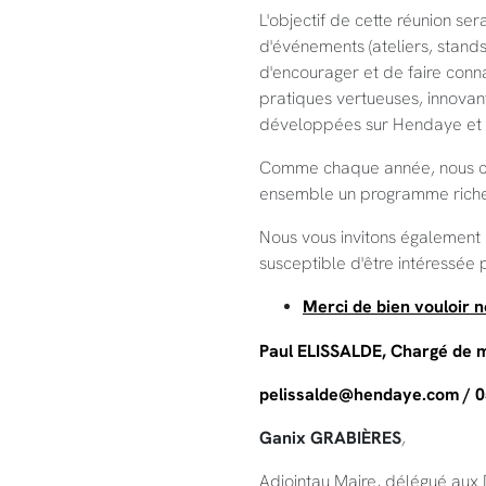
L'objectif de cette réunion s
d'événements (ateliers, stands, 
d'encourager et de faire connai
pratiques vertueuses, innova
développées sur Hendaye et no
Comme chaque année, nous c
ensemble un programme riche 
Nous vous invitons également 
susceptible d'être intéressée 
Merci de bien vouloir 
Paul ELISSALDE, Chargé de m
pelissalde@hendaye.com
/ 
Ganix GRABI
ÈR
ES
,
Adjointau Maire, délégué aux