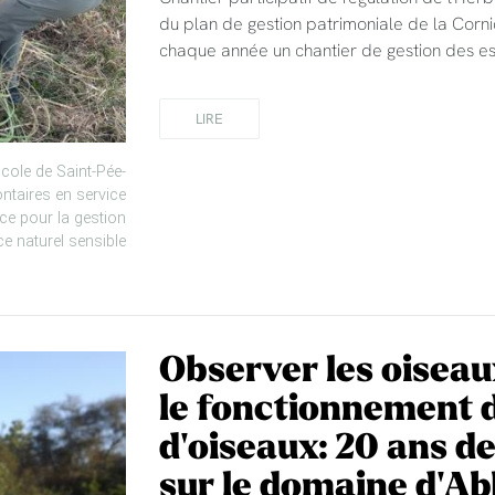
du plan de gestion patrimoniale de la Corni
chaque année un chantier de gestion des e
LIRE
ole de Saint-Pée-
ontaires en service
orce pour la gestion
e naturel sensible
Observer les oisea
le fonctionnement 
d'oiseaux: 20 ans de
sur le domaine d'A