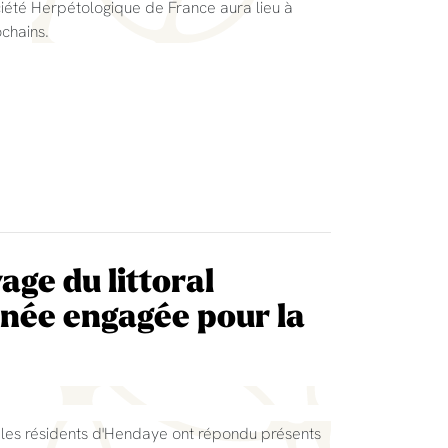
ciété Herpétologique de France aura lieu à
chains.
age du littoral
inée engagée pour la
 les résidents d'Hendaye ont répondu présents