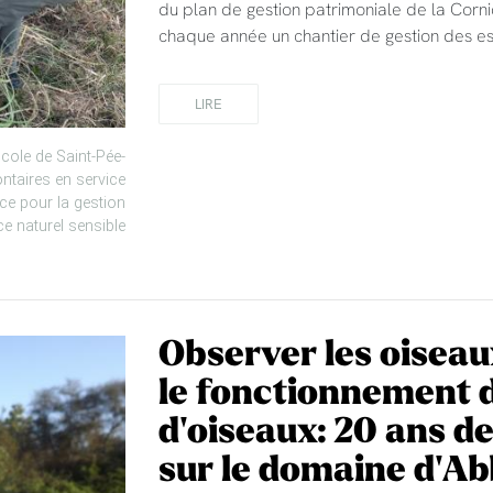
du plan de gestion patrimoniale de la Corni
chaque année un chantier de gestion des e
LIRE
ole de Saint-Pée-
ontaires en service
orce pour la gestion
e naturel sensible
Observer les oisea
le fonctionnement 
d'oiseaux: 20 ans de
sur le domaine d'A