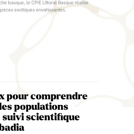
che basque, le CPIE Littoral Basque réalise
spèces exotiques envahissantes.
ux pour comprendre
des populations
 suivi scientifique
bbadia