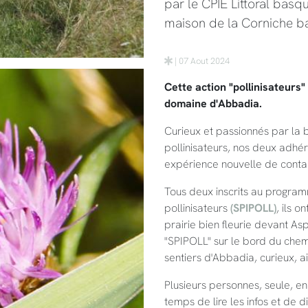
par le CPIE Littoral basq
maison de la Corniche 
| 07 Aout 2024
Cette action "pollinisateurs"
domaine d'Abbadia.
Curieux et passionnés par la b
pollinisateurs, nos deux adhér
expérience nouvelle de contac
Tous deux inscrits au program
pollinisateurs
(SPIPOLL)
, ils o
prairie bien fleurie devant A
"SPIPOLL" sur le bord du chem
sentiers d'Abbadia, curieux, ai
Plusieurs personnes, seule, en
temps de lire les infos et de 