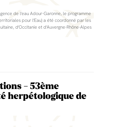
l'agence de l'eau Adour-Garonne, le programme
rritoriales pour l'Eau) a été coordonné par les
itaine, d'Occitanie et d'Auvergne-Rhône-Alpes
tions - 53ème
té herpétologique de