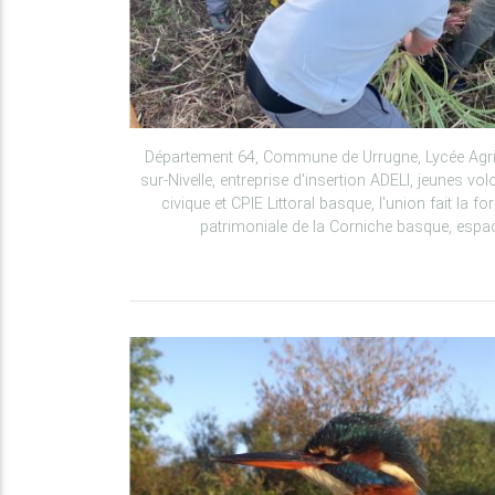
Département 64, Commune de Urrugne, Lycée Agric
sur-Nivelle, entreprise d'insertion ADELI, jeunes vol
civique et CPIE Littoral basque, l'union fait la f
patrimoniale de la Corniche basque, espac