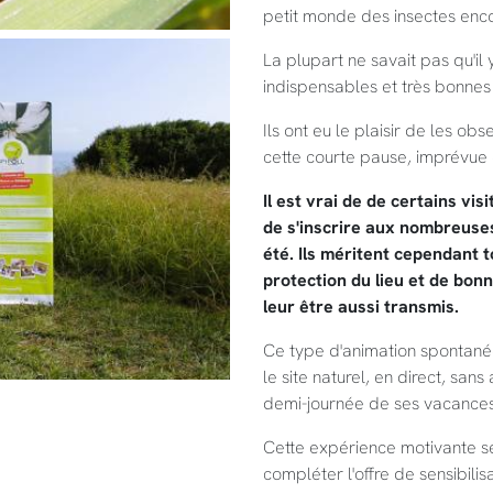
petit monde des insectes enc
La plupart ne savait pas qu'il y
indispensables et très bonnes p
Ils ont eu le plaisir de les o
cette courte pause, imprévue et
Il est vrai de de certains v
de s'inscrire aux nombreuse
été. Ils méritent cependant 
protection du lieu et de bon
leur être aussi transmis.
Ce type d'animation spontanée
le site naturel, en direct, san
demi-journée de ses vacances
Cette expérience motivante s
compléter l'offre de sensibili