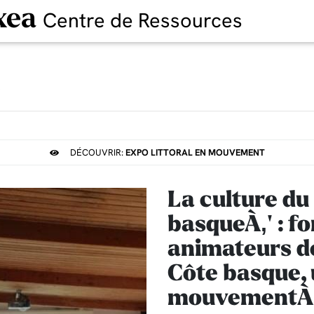
xea
Centre de Ressources
t
DÉCOUVRIR:
EXPO LITTORAL EN MOUVEMENT
La culture du 
basqueÀ‚' : f
animateurs de
Côte basque, u
mouvementÀ‚