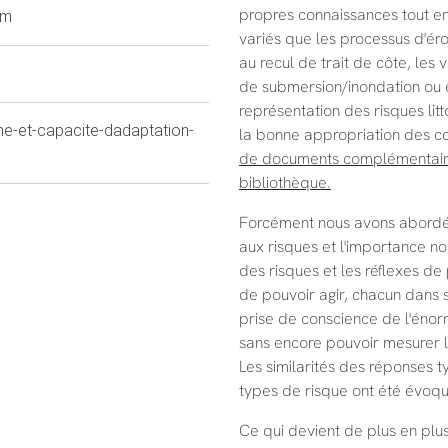
propres connaissances tout en
gm
variés que les processus d'éro
au recul de trait de côte, les
de submersion/inondation ou e
représentation des risques litt
ne-et-capacite-dadaptation-
la bonne appropriation des c
de documents complémentaire
bibliothèque.
Forcément nous avons abord
aux risques et l'importance n
des risques et les réflexes de
de pouvoir agir, chacun dans sa
prise de conscience de l'énor
sans encore pouvoir mesurer l
Les similarités des réponses 
types de risque ont été évoqu
Ce qui devient de plus en plus