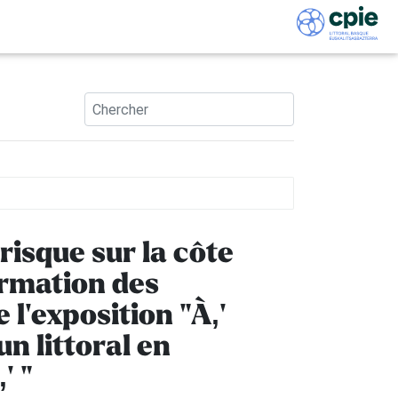
risque sur la côte
ormation des
 l'exposition "À‚'
n littoral en
' "