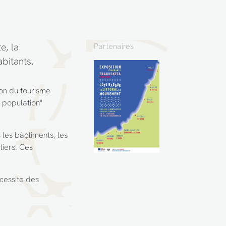
e, la
Partenaires
bitants.
ion du tourisme
a population"
 les bà¢timents, les
tiers. Ces
écessite des