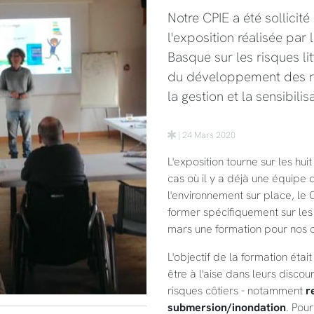
Notre CPIE a été sollicit
l'exposition réalisée pa
Basque sur les risques li
du développement des ré
la gestion et la sensibili
| 24 Mars 2020
L'exposition tourne sur les hu
cas où il y a déjà une équipe 
l'environnement sur place, le
former spécifiquement sur les
mars une formation pour nos 
L'objectif de la formation était
être à l'aise dans leurs discou
risques côtiers - notamment
r
submersion/inondation
. Pou