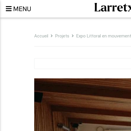
Larret
MENU
Accueil
Projets
Expo Littoral en mouvemen