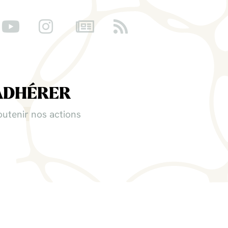
ADHÉRER
outenir nos actions