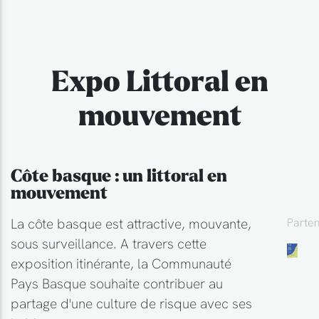
Expo Littoral en
mouvement
Côte basque : un littoral en
mouvement
La côte basque est attractive, mouvante,
Parten
sous surveillance. A travers cette
exposition itinérante, la Communauté
Pays Basque souhaite contribuer au
partage d'une culture de risque avec ses