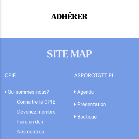
ADHÉRER
SITE MAP
CPIE
ASPOROTSTTIPI
Qui sommes-nous?
Agenda
Connaitre le CPIE
Présentation
Devenez membre
Boutique
Faire un don
Nos centres