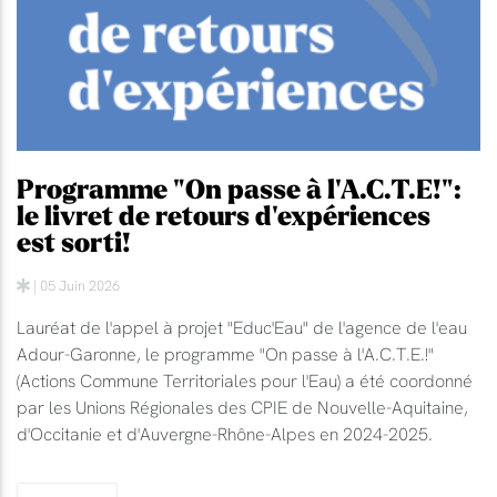
Programme "On passe à l'A.C.T.E!":
le livret de retours d'expériences
est sorti!
| 05 Juin 2026
Lauréat de l'appel à projet "Educ'Eau" de l'agence de l'eau
Adour-Garonne, le programme "On passe à l'A.C.T.E.!"
(Actions Commune Territoriales pour l'Eau) a été coordonné
par les Unions Régionales des CPIE de Nouvelle-Aquitaine,
d'Occitanie et d'Auvergne-Rhône-Alpes en 2024-2025.