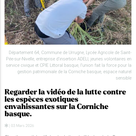
Département 64, Commune de Urrugne, Lycée Agricole de Saint-
Pée-sur-Nivelle, entreprise d'insertion ADELI, jeunes volontaires en
service civique et CPIE Littoral basque, l'union fait la force pour la
gestion patrimoniale de la Corniche basque, espace naturel
sensible
Regarder la vidéo de la lutte contre
les espèces exotiques
envahissantes sur la Corniche
basque.
| 03 Mars 2026